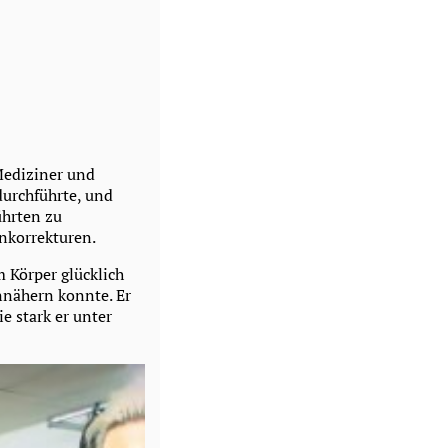
 Mediziner und
durchführte, und
ührten zu
nkorrekturen.
m Körper glücklich
annähern konnte. Er
ie stark er unter