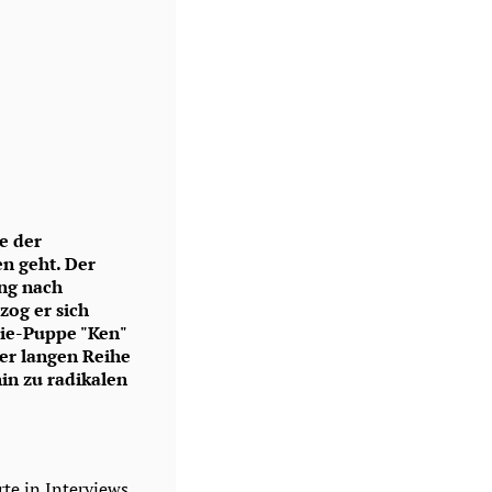
e der
n geht. Der
ang nach
zog er sich
bie-Puppe "Ken"
er langen Reihe
in zu radikalen
te in Interviews,