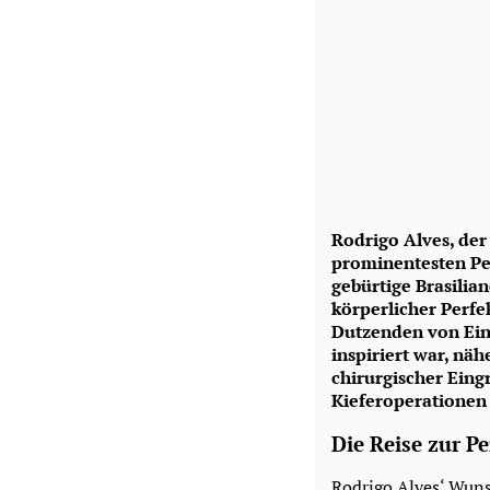
Rodrigo Alves, der
prominentesten Pe
gebürtige Brasilia
körperlicher Perfe
Dutzenden von Eing
inspiriert war, nä
chirurgischer Eing
Kieferoperationen 
Die Reise zur Pe
Rodrigo Alves‘ Wuns