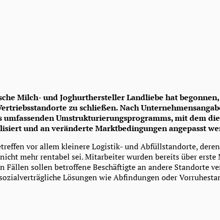
sche Milch- und Joghurthersteller Landliebe hat begonnen
Vertriebsstandorte zu schließen. Nach Unternehmensangabe
es umfassenden Umstrukturierungsprogramms, mit dem di
bilisiert und an veränderte Marktbedingungen angepasst wer
reffen vor allem kleinere Logistik- und Abfüllstandorte, deren
icht mehr rentabel sei. Mitarbeiter wurden bereits über ers
en Fällen sollen betroffene Beschäftigte an andere Standorte ve
sozialverträgliche Lösungen wie Abfindungen oder Vorruhest