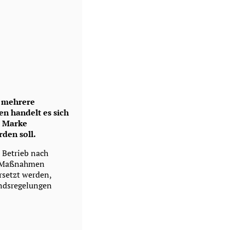
, mehrere
n handelt es sich
e Marke
den soll.
 Betrieb nach
te Maßnahmen
rsetzt werden,
andsregelungen